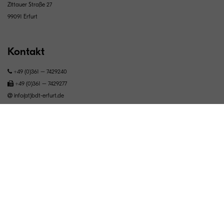
Zittauer Straße 27
99091 Erfurt
Kontakt
+49 (0)361 – 7429240
+49 (0)361 – 7429277
info(at)bdt-erfurt.de
Standorte