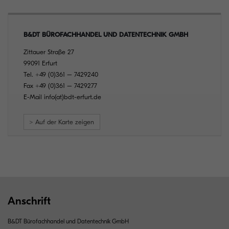
B&DT BÜROFACHHANDEL UND DATENTECHNIK GMBH
Zittauer Straße 27
99091 Erfurt
Tel.
+49 (0)361 – 7429240
Fax
+49 (0)361 – 7429277
E-Mail
info(at)bdt-erfurt.de
> Auf der Karte zeigen
Anschrift
B&DT Bürofachhandel und Datentechnik GmbH