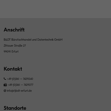
Anschrift
B&DT Bürofachhandel und Datentechnik GmbH
Zittauer Straße 27
99091 Erfurt
Kontakt
+49 (0)361 – 7429240
+49 (0)361 – 7429277
info(at)bdt-erfurt.de
Standorte